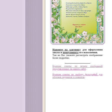
Нажмите на картинку
для оформления
заказа и
немедленного
его исполнения.
Там же Вы сможите рассмотреть изображение
более подробно.
Краткие советы по печати изображенй
представленных на нашем сайте
.
Краткие советы по выбору фотографий для
обложек журналов и плакатов
.