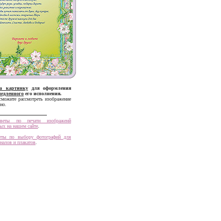
а картинку
для оформления
медленного
его исполнения.
можите рассмотреть изображение
но.
оветы по печати изображенй
ых на нашем сайте
.
веты по выбору фотографий для
налов и плакатов
.