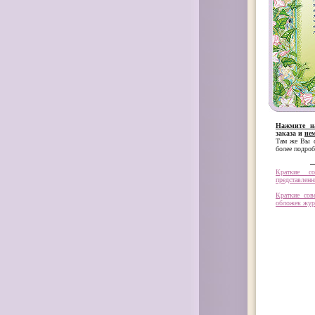
Нажмите н
заказа и
не
Там же Вы с
более подроб
Краткие с
представленн
Краткие со
обложек жур