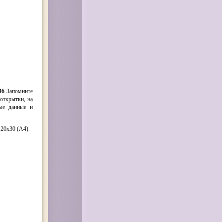
46
Запомните
открытки, на
ые данные и
20х30 (А4).