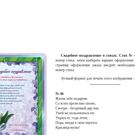
Свадебное поздравление в стихах. Стих № 
номер стиха, затем выберите вариант оформления 
странице оформления заказа введите необходим
номер стиха.
Лучший формат для печати этого изображения - 
№ 46
Жизнь тебе подарена
Со всею прелестью своею,
Смотри - бесценный дар она,
Умей же пользоваться ею.
Укрась ее, года летят,
Пора, введи в свои чертоги
Красавца-мужа!