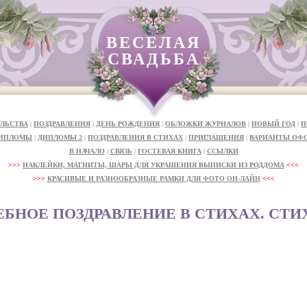
ВЕСЕЛАЯ
СВАДЬБА
ЛЬСТВА
|
ПОЗДРАВЛЕНИЯ
|
ДЕНЬ РОЖДЕНИЯ
|
ОБЛОЖКИ ЖУРНАЛОВ
|
НОВЫЙ ГОД
|
П
ИПЛОМЫ
|
ДИПЛОМЫ 2
|
ПОЗДРАВЛЕНИЯ В СТИХАХ
|
ПРИГЛАШЕНИЯ
|
ВАРИАНТЫ ОФ
В НАЧАЛО
|
СВЯЗЬ
|
ГОСТЕВАЯ КНИГА
|
ССЫЛКИ
>>>
НАКЛЕЙКИ, МАГНИТЫ, ШАРЫ ДЛЯ УКРАШЕНИЯ ВЫПИСКИ ИЗ РОДДОМА
<<<
>>>
КРАСИВЫЕ И РАЗНООБРАЗНЫЕ РАМКИ ДЛЯ ФОТО ОН-ЛАЙН
<<<
БНОЕ ПОЗДРАВЛЕНИЕ В СТИХАХ. СТИХ