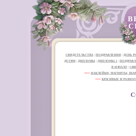
В
С
СВИДЕТЕЛЬСТВА
|
ПОЗДРАВЛЕНИЯ
|
ДЕНЬ 
ДЕТЯМ
|
ДИПЛОМЫ
|
ДИПЛОМЫ 2
|
ПОЗДРАВЛ
В НАЧАЛО
|
СВЯ
>>>
НАКЛЕЙКИ, МАГНИТЫ, ША
>>>
КРАСИВЫЕ И РАЗНОО
С